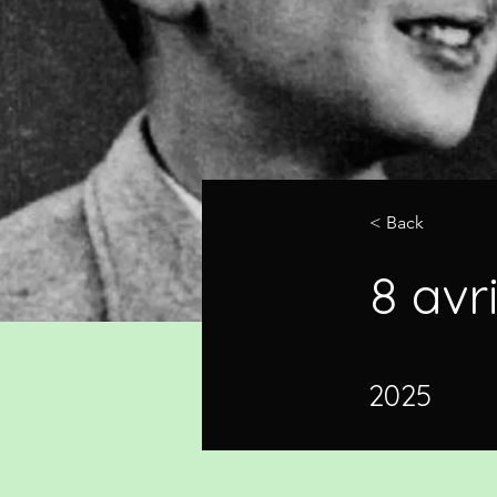
< Back
8 avr
2025