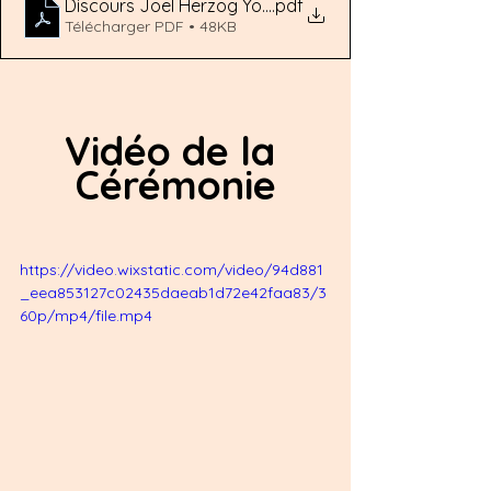
Discours Joël Herzog Yom Hashoah 2026
.pdf
Télécharger PDF • 48KB
Vidéo de la 
Cérémonie
https://video.wixstatic.com/video/94d881
_eea853127c02435daeab1d72e42faa83/3
60p/mp4/file.mp4