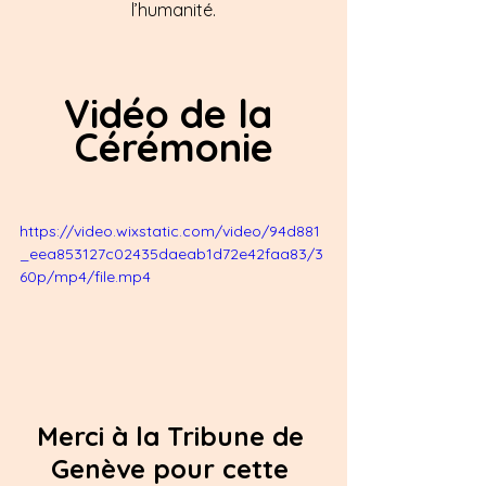
l’humanité.
Vidéo de la 
Cérémonie
https://video.wixstatic.com/video/94d881
_eea853127c02435daeab1d72e42faa83/3
60p/mp4/file.mp4
Merci à la Tribune de 
Genève pour cette 