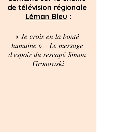
de télévision régionale 
Léman Bleu
 :
« 𝐽𝑒 𝑐𝑟𝑜𝑖𝑠 𝑒𝑛 𝑙𝑎 𝑏𝑜𝑛𝑡𝑒́ 
ℎ𝑢𝑚𝑎𝑖𝑛𝑒 » – 𝐿𝑒 𝑚𝑒𝑠𝑠𝑎𝑔𝑒 
𝑑’𝑒𝑠𝑝𝑜𝑖𝑟 𝑑𝑢 𝑟𝑒𝑠𝑐𝑎𝑝𝑒́ 𝑆𝑖𝑚𝑜𝑛 
𝐺𝑟𝑜𝑛𝑜𝑤𝑠𝑘𝑖