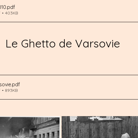
010
.pdf
F • 403KB
Le Ghetto de Varsovie
sovie
.pdf
F • 893KB